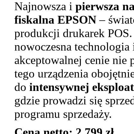
Najnowsza i
pierwsza n
fiskalna EPSON
– świat
produkcji drukarek POS.
nowoczesna technologia i
akceptowalnej cenie nie
tego urządzenia obojętni
do
intensywnej eksploat
gdzie prowadzi się sprz
programu sprzedaży.
Cena netto: 2 799 zł