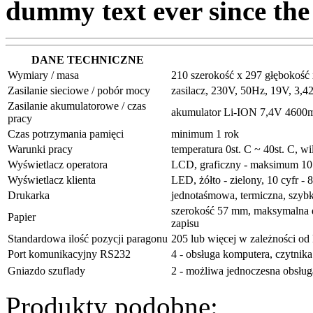
dummy text ever since the
DANE TECHNICZNE
Wymiary / masa
210 szerokość x 297 głębokość 
Zasilanie sieciowe / pobór mocy
zasilacz, 230V, 50Hz, 19V, 3
Zasilanie akumulatorowe / czas
akumulator Li-ION 7,4V 4600mA
pracy
Czas potrzymania pamięci
minimum 1 rok
Warunki pracy
temperatura 0st. C ~ 40st. C, 
Wyświetlacz operatora
LCD, graficzny - maksimum 10 l
Wyświetlacz klienta
LED, żółto - zielony, 10 cyfr 
Drukarka
jednotaśmowa, termiczna, szybko
szerokość 57 mm, maksymalna dł
Papier
zapisu
Standardowa ilość pozycji paragonu
205 lub więcej w zależności od 
Port komunikacyjny RS232
4 - obsługa komputera, czytnik
Gniazdo szuflady
2 - możliwa jednoczesna obsług
Produkty podobne: