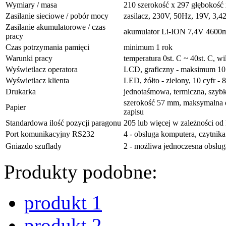
Wymiary / masa
210 szerokość x 297 głębokość 
Zasilanie sieciowe / pobór mocy
zasilacz, 230V, 50Hz, 19V, 3
Zasilanie akumulatorowe / czas
akumulator Li-ION 7,4V 4600mA
pracy
Czas potrzymania pamięci
minimum 1 rok
Warunki pracy
temperatura 0st. C ~ 40st. C, 
Wyświetlacz operatora
LCD, graficzny - maksimum 10 l
Wyświetlacz klienta
LED, żółto - zielony, 10 cyfr 
Drukarka
jednotaśmowa, termiczna, szybko
szerokość 57 mm, maksymalna dł
Papier
zapisu
Standardowa ilość pozycji paragonu
205 lub więcej w zależności od 
Port komunikacyjny RS232
4 - obsługa komputera, czytnik
Gniazdo szuflady
2 - możliwa jednoczesna obsług
Produkty podobne:
produkt 1
produkt 2