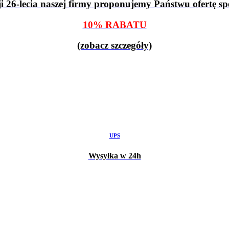
ji
26-lecia naszej firmy
proponujemy Państwu ofertę spe
10% RABATU
(zobacz szczegóły)
UPS
Wysyłka w 24h