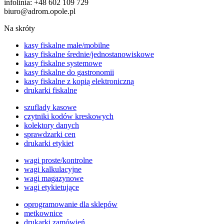
infolinia: +48 602 109 729
biuro@adrom.opole.pl
Na skróty
kasy fiskalne małe/mobilne
kasy fiskalne średnie/jednostanowiskowe
kasy fiskalne systemowe
kasy fiskalne do gastronomii
kasy fiskalne z kopią elektroniczną
drukarki fiskalne
szuflady kasowe
czytniki kodów kreskowych
kolektory danych
sprawdzarki cen
drukarki etykiet
wagi proste/kontrolne
wagi kalkulacyjne
wagi magazynowe
wagi etykietujące
oprogramowanie dla sklepów
metkownice
drukarki zamówień