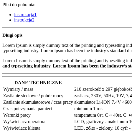
Pliki do pobrania:
instrukacja1
instrukcja2
Długi opis
Lorem Ipsum is simply dummy text of the printing and typesetting in
typesetting industry. Lorem Ipsum has been the industry’s standard d
Lorem Ipsum is simply dummy text of the printing and typesetting ind
and typesetting industry. Lorem Ipsum has been the industry’s s
DANE TECHNICZNE
Wymiary / masa
210 szerokość x 297 głębokość
Zasilanie sieciowe / pobór mocy
zasilacz, 230V, 50Hz, 19V, 
Zasilanie akumulatorowe / czas pracy
akumulator Li-ION 7,4V 4600m
Czas potrzymania pamięci
minimum 1 rok
Warunki pracy
temperatura 0st. C ~ 40st. C,
Wyświetlacz operatora
LCD, graficzny - maksimum 10 
Wyświetlacz klienta
LED, żółto - zielony, 10 cyfr